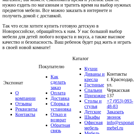
нужно ездить по магазинам и тратить время на выбор нужных
предметов мебели. Все можно заказать в интернете и
получить домой с доставкой.
Так что если хотите купить готовую детскую в
Новороссийске, обращайтесь к нам. У нас большой выбор
мебели для детей любого возраста и вкуса, а также высокое
качество и безопасность. Ваш ребенок будет рад жить и играть
в своей новой комнате!
Каталог
Покупателю
Кухни
Диваны и
Контакты
Как
кресла
г. Краснодар,
сделать
Экспонат
Гостиные
ул.
заказ
Спальни
Черкасская
О
Оплата
Прихожие
137
компании
Доставка
Столы и
+7 (953) 093-
Отзывы
Сборка и
стулья
48-83
Реквизиты
установка
Детские
Заказать
Контакты
Отказ и
Шкафы
звонок
возврат
Офисная
info@exponat
Обратная
мебель
mebel.ru
связь
Мебель