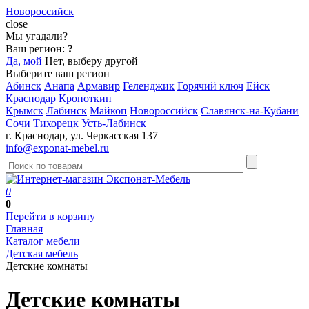
Новороссийск
close
Мы угадали?
Ваш регион:
?
Да, мой
Нет, выберу другой
Выберите ваш регион
Абинск
Анапа
Армавир
Геленджик
Горячий ключ
Ейск
Краснодар
Кропоткин
Крымск
Лабинск
Майкоп
Новороссийск
Славянск-на-Кубани
Сочи
Тихорецк
Усть-Лабинск
г. Краснодар, ул. Черкасская 137
info@exponat-mebel.ru
0
0
Перейти в корзину
Главная
Каталог мебели
Детская мебель
Детские комнаты
Детские комнаты